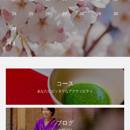
24
25
26
27
28
29
30
31
« 6月
コース
あなたにピッタリなアクティビティ
ブログ